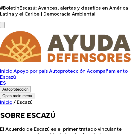
#BoletínEscazú:
Avances, alertas y desafíos en América
Latina y el Caribe | Democracia Ambiental
Inicio
Apoyo por país
Autoprotección
Acompañamiento
Escazú
ES
Autoprotección
Open main menu
Inicio
/ Escazú
SOBRE ESCAZÚ
El Acuerdo de Escazú es el primer tratado vinculante